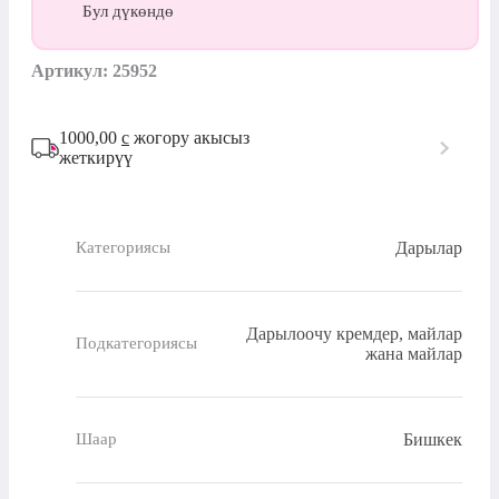
Бул дүкөндө
Артикул: 25952
1000,00
с
жогору акысыз
жеткирүү
Дарылар
Категориясы
Дарылоочу кремдер, майлар
Подкатегориясы
жана майлар
Бишкек
Шаар