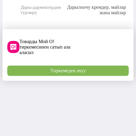
Дарылоочу кремдер, майлар
Дары-дармектердин
түрлөрү
жана майлар
Товарды Мой О!
тиркемесинен сатып ала
аласыз
Тиркемеден ачуу