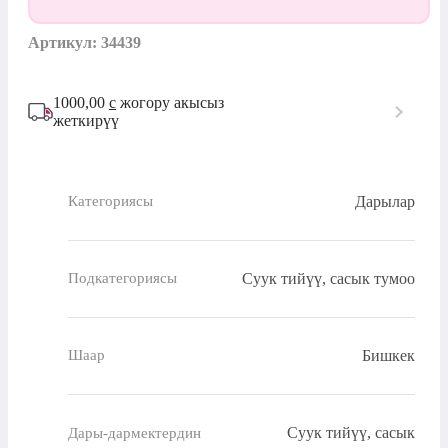
Артикул: 34439
1000,00
с
жогору акысыз
жеткирүү
Дарылар
Категориясы
Суук тийүү, сасык тумоо
Подкатегориясы
Бишкек
Шаар
Суук тийүү, сасык
Дары-дармектердин