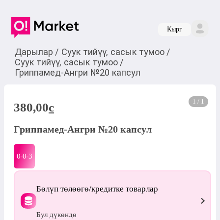
Кырг
Дарылар
/
Суук тийүү, сасык тумоо
/
Суук тийүү, сасык тумоо
/
Гриппамед-Ангри №20 капсул
1 / 1
380,00
c
Гриппамед-Ангри №20 капсул
0-0-
3
Бөлүп төлөөгө/кредитке товарлар
Бул дүкөндө