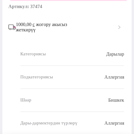
Артикул: 37474
1000,00
с
жогору акысыз
жеткирүү
Дарылар
Категориясы
Аллергия
Подкатегориясы
Бишкек
Шаар
Аллергия
Дары-дармектердин түрлөрү