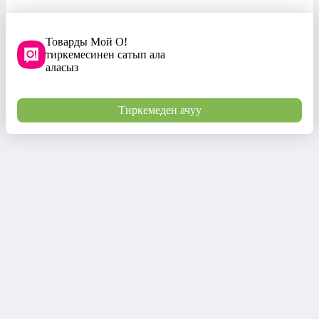
Товарды Мой О!
тиркемесинен сатып ала
аласыз
Тиркемеден ачуу