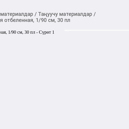
 материалдар
/
Таңуучу материалдар
/
 отбеленная, 1/90 см, 30 пл
35,00
c
Товарды Мой О!
тиркемесинен сатып ала
Марля медицинская не
аласыз
30 пл
0-0-
3
Бөлүп төлөөгө/креди
Бул дүкөндө