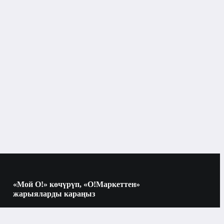
«Мой О!» көчүрүп, «О!Маркеттен»
жарыяларды караңыз
Көчүрүү үчүн камераны QR-кодго
багыттаңыз