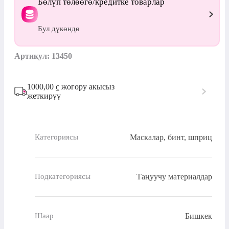
Бөлүп төлөөгө/кредитке товарлар
Бул дүкөндө
Артикул: 13450
1000,00
с
жогору акысыз
жеткирүү
Маскалар, бинт, шприц
Категориясы
Таңуучу материалдар
Подкатегориясы
Бишкек
Шаар