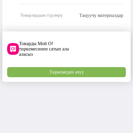
Таңуучу материалдар
Товарлардын түрлөрү
Товарды Мой О!
тиркемесинен сатып ала
аласыз
Тиркемеден ачуу