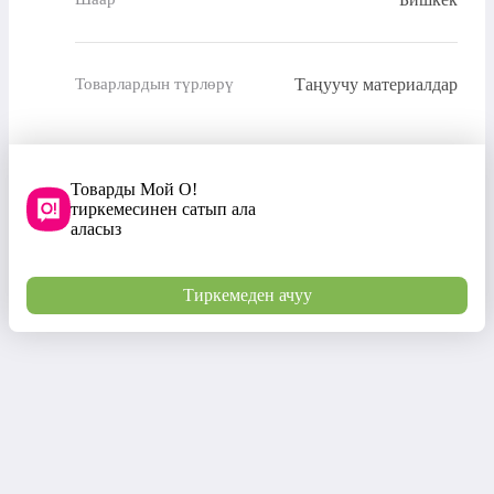
Таңуучу материалдар
Товарлардын түрлөрү
Товарды Мой О!
тиркемесинен сатып ала
аласыз
Тиркемеден ачуу