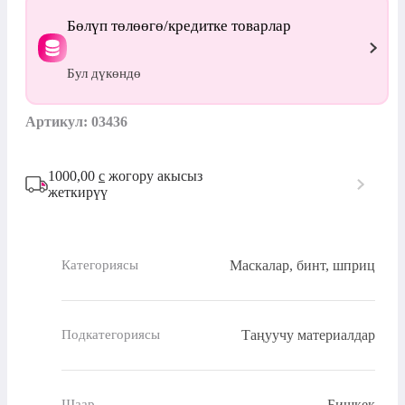
Бөлүп төлөөгө/кредитке товарлар
Бул дүкөндө
Артикул: 03436
1000,00
с
жогору акысыз
жеткирүү
Маскалар, бинт, шприц
Категориясы
Таңуучу материалдар
Подкатегориясы
Бишкек
Шаар