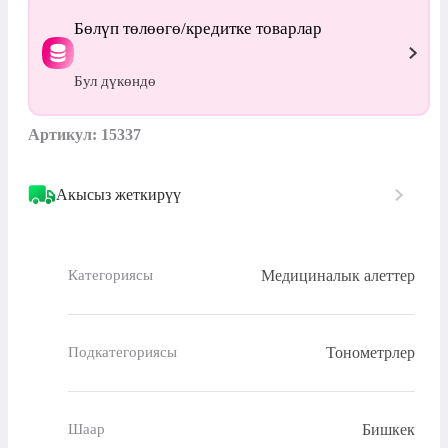
Бөлүп төлөөгө/кредитке товарлар
Бул дүкөндө
Артикул: 15337
Акысыз жеткирүү
Медициналык алеттер
Категориясы
Тонометрлер
Подкатегориясы
Бишкек
Шаар