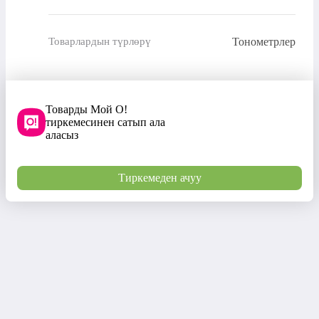
Тонометрлер
Товарлардын түрлөрү
Товарды Мой О!
тиркемесинен сатып ала
аласыз
Тиркемеден ачуу