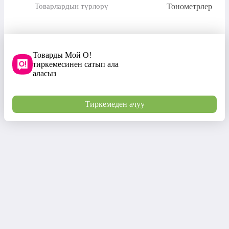
Тонометрлер
Товарлардын түрлөрү
Товарды Мой О!
тиркемесинен сатып ала
аласыз
Тиркемеден ачуу