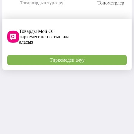
Тонометрлер
Товарлардын түрлөрү
Товарды Мой О!
тиркемесинен сатып ала
аласыз
Тиркемеден ачуу