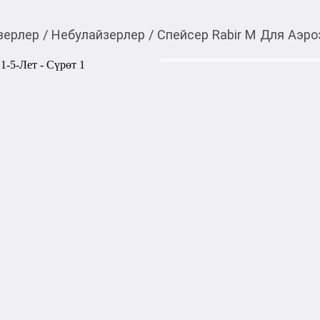
зерлер
/
Небулайзерлер
/
Спейсер Rabir M Для Аэро
750,00
c
Товарды Мой О!
тиркемесинен сатып ала
Спейсер Rabir M Для 
аласыз
0-0-
3
Бөлүп төлөөгө/креди
Бул дүкөндө
Артикул: 33031