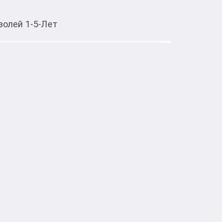
золей 1-5-Лет
Тиркемеден ачуу
Аэрозолей 1-5-Лет
тке товарлар