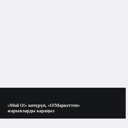
«Мой О!» көчүрүп, «О!Маркеттен»
жарыяларды караңыз
Көчүрүү үчүн камераны QR-кодго
багыттаңыз