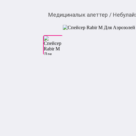
Медициналык алеттер
/
Небулай