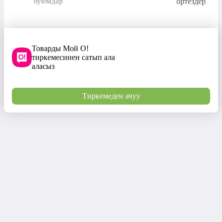
буюмдар
ортездер
Товарды Мой О!
тиркемесинен сатып ала
аласыз
Тиркемеден ачуу