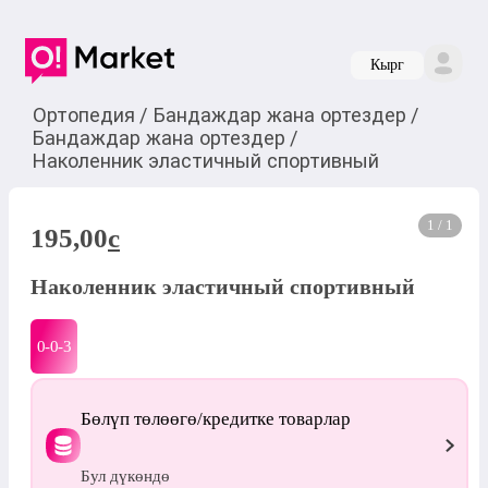
Кырг
Ортопедия
/
Бандаждар жана ортездер
/
Бандаждар жана ортездер
/
Наколенник эластичный спортивный
1 / 1
195,00
c
Наколенник эластичный спортивный
0-0-
3
Бөлүп төлөөгө/кредитке товарлар
Бул дүкөндө