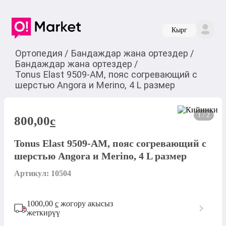
Кырг
Ортопедия
/
Бандаждар жана ортездер
/
Бандаждар жана ортездер
/
Tonus Elast 9509-AM, пояс согревающий с
шерстью Angora и Merino, 4 L размер
1 / 2
800,00
c
Tonus Elast 9509-AM, пояс согревающий с
шерстью Angora и Merino, 4 L размер
Артикул: 10504
1000,00
с
жогору акысыз
жеткирүү