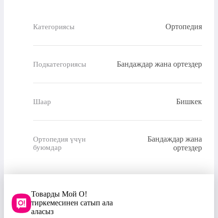
Ортопедия
Категориясы
Бандаждар жана ортездер
Подкатегориясы
Бишкек
Шаар
Бандаждар жана
Ортопедия үчүн
буюмдар
ортездер
Товарды Мой О!
тиркемесинен сатып ала
аласыз