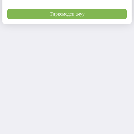
Тиркемеден ачуу