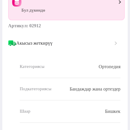
Бул дүкөндө
Артикул: 02912
Акысыз жеткирүү
Ортопедия
Категориясы
Бандаждар жана ортездер
Подкатегориясы
Бишкек
Шаар