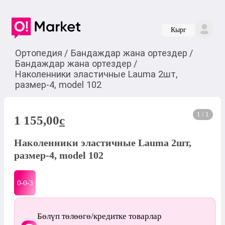
Кырг
Ортопедия
/
Бандаждар жана ортездер
/
Бандаждар жана ортездер
/
Наколенники эластичные Lauma 2шт,
размер-4, model 102
1 / 1
1 155,00
c
Наколенники эластичные Lauma 2шт,
размер-4, model 102
0-0-
3
Бөлүп төлөөгө/кредитке товарлар