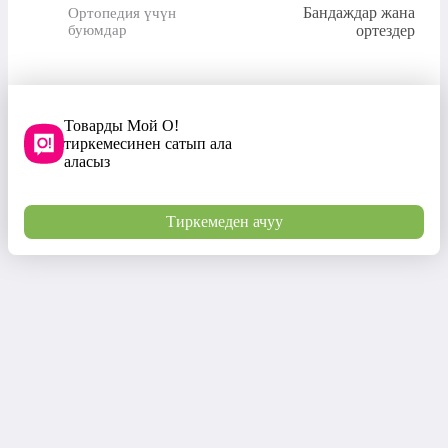
Бандаждар жана
Ортопедия үчүн
буюмдар
ортездер
Товарды Мой О!
тиркемесинен сатып ала
аласыз
Тиркемеден ачуу