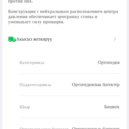
против них.

Конструкция с нейтральным расположением центра 
давления обеспечивает центровку стопы и 
уменьшает силу пронации.
Акысыз жеткирүү
Ортопедия
Категориясы
Ортопедиялык батектер
Подкатегориясы
Бишкек
Шаар
Ортопедиялык батектер
Ортопедия үчүн буюмдар