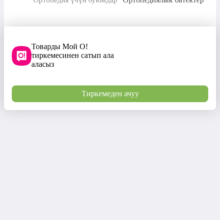
Товарды Мой О!
тиркемесинен сатып ала
аласыз
Тиркемеден ачуу