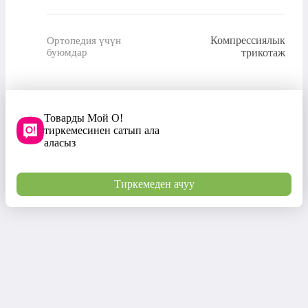
Компрессиялык
Ортопедия үчүн
буюмдар
трикотаж
Товарды Мой О!
тиркемесинен сатып ала
аласыз
Тиркемеден ачуу