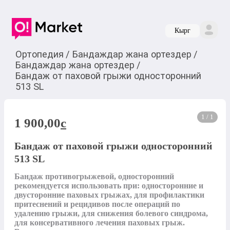
Кырг
Ортопедия
/
Бандаждар жана ортездер
/
Бандаждар жана ортездер
/
Бандаж от паховой грыжи односторонний
513 SL
1 / 1
1 900,00
c
Бандаж от паховой грыжи односторонний
513 SL
Бандаж противогрыжевой, односторонний 
рекомендуется использовать при: односторонние и 
двусторонние паховых грыжах, для профилактики 
притеснений и рецидивов после операций по 
удалению грыжи, для снижения болевого синдрома, 
для консервативного лечения паховых грыж. 
