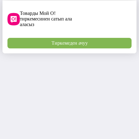
Товарды Мой О!
тиркемесинен сатып ала
аласыз
Тиркемеден ачуу