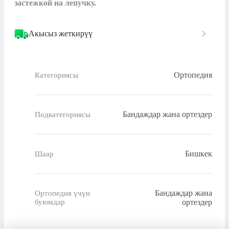
застежкой на лепучку.
Акысыз жеткирүү
Ортопедия
Категориясы
Бандаждар жана ортездер
Подкатегориясы
Бишкек
Шаар
Бандаждар жана
Ортопедия үчүн
буюмдар
ортездер