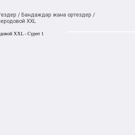
тездер
/
Бандаждар жана ортездер
/
леродовой XXL
2 400,00
c
Товарды Мой О!
тиркемесинен сатып ала
Бандаж Medtextile 45
аласыз
0-0-
3
Бөлүп төлөөгө/креди
Бул дүкөндө
Артикул: 27181