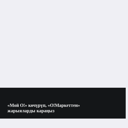
«Мой О!» көчүрүп, «О!Маркеттен»
жарыяларды караңыз
Көчүрүү үчүн камераны QR-кодго
багыттаңыз