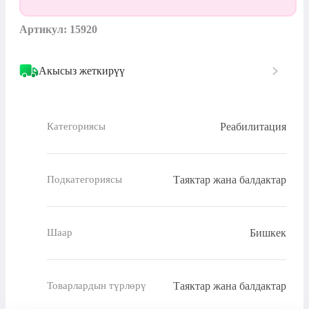
Артикул: 15920
Акысыз жеткирүү
Реабилитация
Категориясы
Таяктар жана балдактар
Подкатегориясы
Бишкек
Шаар
Таяктар жана балдактар
Товарлардын түрлөрү