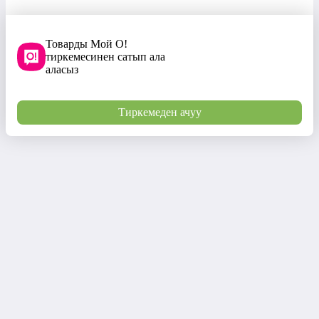
Товарды Мой О!
тиркемесинен сатып ала
аласыз
Тиркемеден ачуу