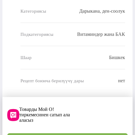
Дарыкана, ден-соолук
Категориясы
Витаминдер жана БАК
Подкатегориясы
Бишкек
Шаар
нет
Рецепт боюнча берилүүчү дары
Товарды Мой О!
тиркемесинен сатып ала
аласыз