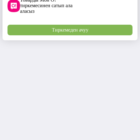
тиркемесинен сатып ала
аласыз
Тиркемеден ачуу