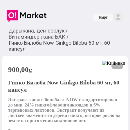
Кырг
Дарыкана, ден-соолук
/
Витаминдер жана БАК
/
Гинко Билоба Now Ginkgo Biloba 60 мг, 60
капсул
1 / 2
900,00
c
Гинко Билоба Now Ginkgo Biloba 60 мг, 60
капсул
Экстракт гинкго билоба от NOW стандартизирован 
до мин. 24% гинкгофлавонгликозидов и 6% 
терпеновых лактонов. Экстракт получают из 
листьев знаменитого дерева гинкго, которое росло на 
земле на протяжении миллионов лет.
