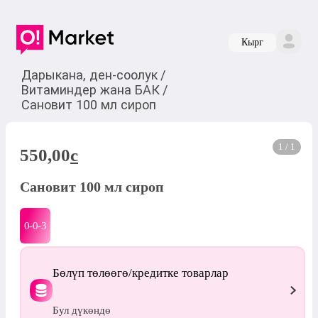
Кырг
Дарыкана, ден-соолук
/
Витаминдер жана БАК
/
Сановит 100 мл сироп
1 / 1
550,00
c
Сановит 100 мл сироп
0-0-
3
Бөлүп төлөөгө/кредитке товарлар
Бул дүкөндө