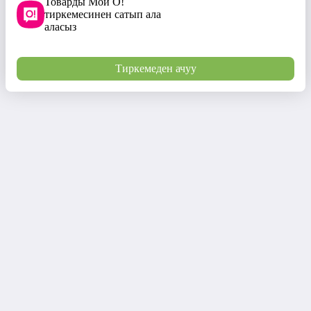
Товарды Мой О!
тиркемесинен сатып ала
аласыз
Тиркемеден ачуу