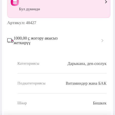
Бул дүкөндө
Артикул: 40427
1000,00
с
жогору акысыз
жеткирүү
Дарыкана, ден-соолук
Категориясы
Витаминдер жана БАК
Подкатегориясы
Бишкек
Шаар