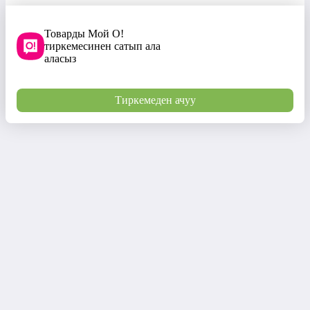
Товарды Мой О!
тиркемесинен сатып ала
аласыз
Тиркемеден ачуу