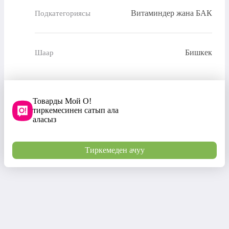
Витаминдер жана БАК
Подкатегориясы
Бишкек
Шаар
Товарды Мой О!
тиркемесинен сатып ала
аласыз
Тиркемеден ачуу