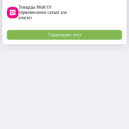
Товарды Мой О!
тиркемесинен сатып ала
аласыз
Тиркемеден ачуу