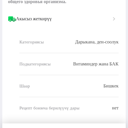
общего здоровья организма.
Акысыз жеткирүү
Дарыкана, ден-соолук
Категориясы
Витаминдер жана БАК
Подкатегориясы
Бишкек
Шаар
нет
Рецепт боюнча берилүүчү дары