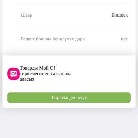
Бишкек
Шаар
нет
Рецепт боюнча берилүүчү дары
Товарды Мой О!
тиркемесинен сатып ала
аласыз
Тиркемеден ачуу