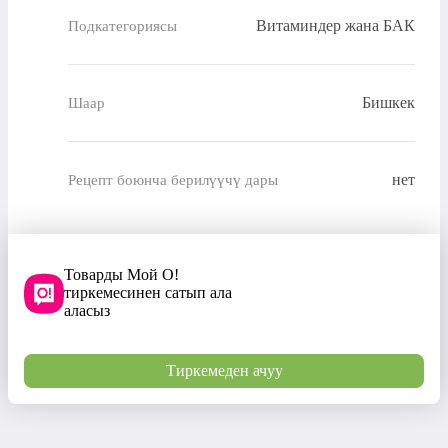
Витаминдер жана БАК
Подкатегориясы
Бишкек
Шаар
нет
Рецепт боюнча берилүүчү дары
Товарды Мой О!
тиркемесинен сатып ала
аласыз
Тиркемеден ачуу