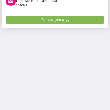
тиркемесинен сатып ала
аласыз
Тиркемеден ачуу