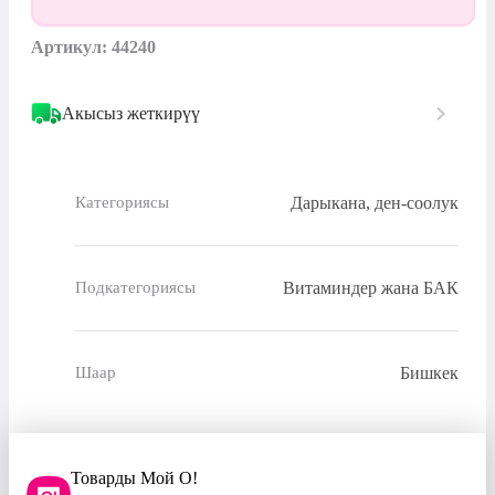
Артикул: 44240
Акысыз жеткирүү
Дарыкана, ден-соолук
Категориясы
Витаминдер жана БАК
Подкатегориясы
Бишкек
Шаар
Товарды Мой О!