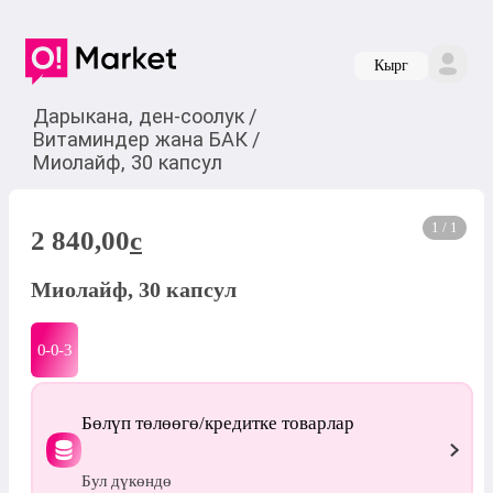
Кырг
Дарыкана, ден-соолук
/
Витаминдер жана БАК
/
Миолайф, 30 капсул
1 / 1
2 840,00
c
Миолайф, 30 капсул
0-0-
3
Бөлүп төлөөгө/кредитке товарлар
Бул дүкөндө