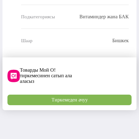
Витаминдер жана БАК
Подкатегориясы
Бишкек
Шаар
Товарды Мой О!
тиркемесинен сатып ала
аласыз
Тиркемеден ачуу