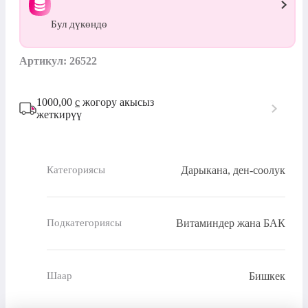
Бул дүкөндө
Артикул: 26522
1000,00
с
жогору акысыз
жеткирүү
Дарыкана, ден-соолук
Категориясы
Витаминдер жана БАК
Подкатегориясы
Бишкек
Шаар