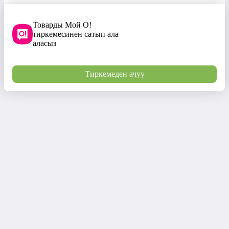
Товарды Мой О!
тиркемесинен сатып ала
аласыз
Тиркемеден ачуу