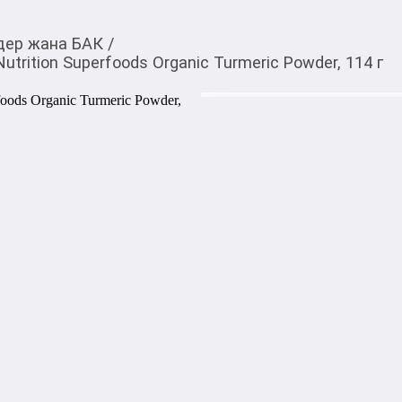
дер жана БАК
/
utrition Superfoods Organic Turmeric Powder, 114 г
936,00
c
Товарды Мой О!
тиркемесинен сатып ала
Пищевая добавка Calif
аласыз
Organic Turmeric Powde
California Gold Nutrition Su
органальный порошок курк
источником натуральных а
противовоспалительными с
здоровье суставов, улучшае
нормализации работы иммун
Этот порошок можно добавл
использовать для приготовл
помогают бороться с воспа
здоровье и энергичность. Пр