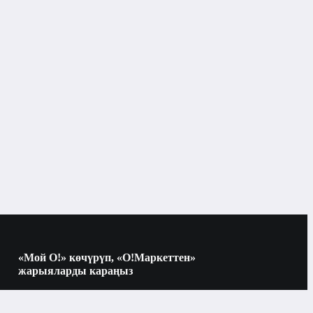
«Мой О!» көчүрүп, «О!Маркеттен»
жарыяларды караңыз
Көчүрүү үчүн камераны QR-кодго
багыттаңыз