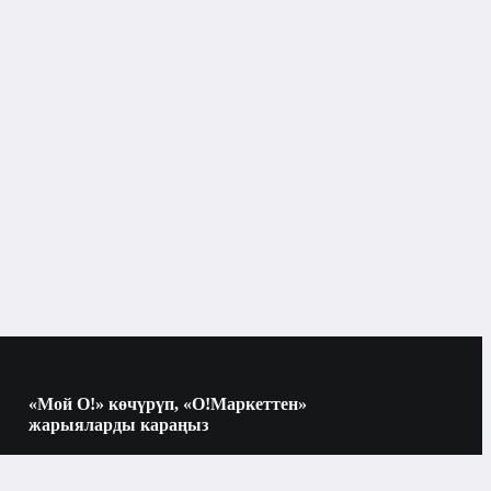
«Мой О!» көчүрүп, «О!Маркеттен»
жарыяларды караңыз
Көчүрүү үчүн камераны QR-кодго
багыттаңыз