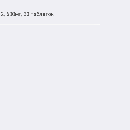
2, 600мг, 30 таблеток
Тиркемеден ачуу
ном В1, В6, В12, 600мг, 30
тке товарлар