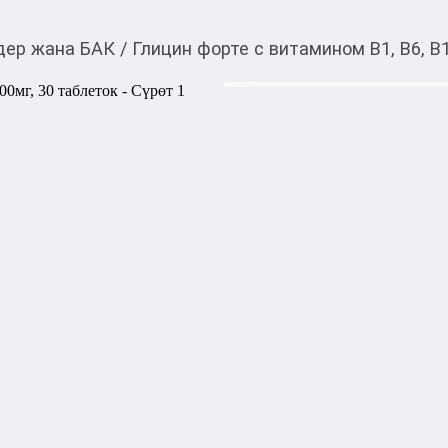
дер жана БАК
/
Глицин форте с витамином В1, В6, В1
175,00
c
Товарды Мой О!
тиркемесинен сатып ала
Глицин форте с витами
аласыз
таблеток
0-0-
3
Бөлүп төлөөгө/креди
Бул дүкөндө
Артикул: 38809