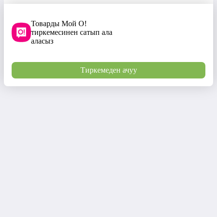
Товарды Мой О!
тиркемесинен сатып ала
аласыз
Тиркемеден ачуу