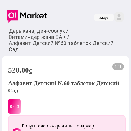
Кырг
Дарыкана, ден-соолук
/
Витаминдер жана БАК
/
Алфавит Детский №60 таблеток Детский
Сад
1 / 1
520,00
c
Алфавит Детский №60 таблеток Детский
Сад
0-0-
3
Бөлүп төлөөгө/кредитке товарлар