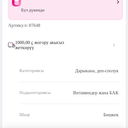
Бул дүкөндө
Артикул: 07648
1000,00
с
жогору акысыз
жеткирүү
Дарыкана, ден-соолук
Категориясы
Витаминдер жана БАК
Подкатегориясы
Бишкек
Шаар