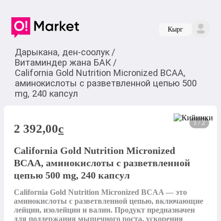
Кырг
Дарыкана, ден-соолук
/
Витаминдер жана БАК
/
California Gold Nutrition Micronized BCAA,
аминокислоты с разветвленной цепью 500
mg, 240 капсул
1 / 2
2 392,00
c
California Gold Nutrition Micronized
BCAA, аминокислоты с разветвленной
цепью 500 mg, 240 капсул
California Gold Nutrition Micronized BCAA — это 
аминокислоты с разветвленной цепью, включающие 
лейцин, изолейцин и валин. Продукт предназначен 
для поддержания мышечного роста, ускорения 