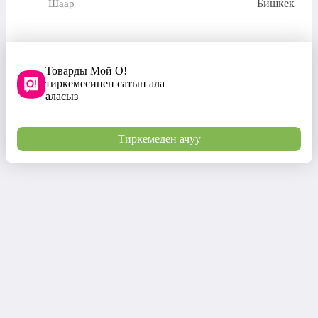
Бишкек
Шаар
Товарды Мой О!
тиркемесинен сатып ала
аласыз
Тиркемеден ачуу