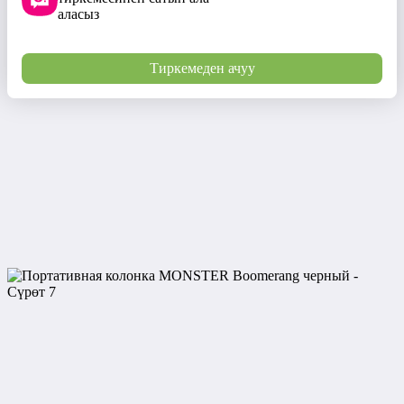
аласыз
Тиркемеден ачуу