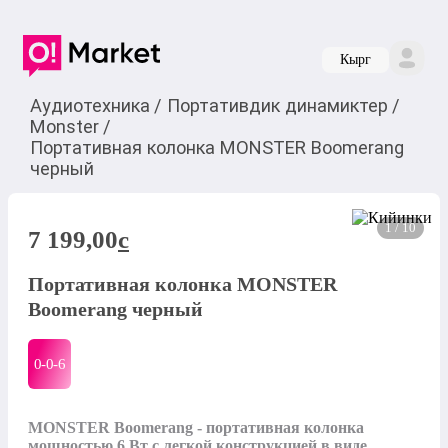
Кырг
Аудиотехника
/
Портативдик динамиктер
/
Monster
/
Портативная колонка MONSTER Boomerang
черный
1 / 10
7 199,00
c
Портативная колонка MONSTER
Boomerang черный
0-0-
6
MONSTER Boomerang - портативная колонка 
мощностью 6 Вт с легкой конструкцией в виде 