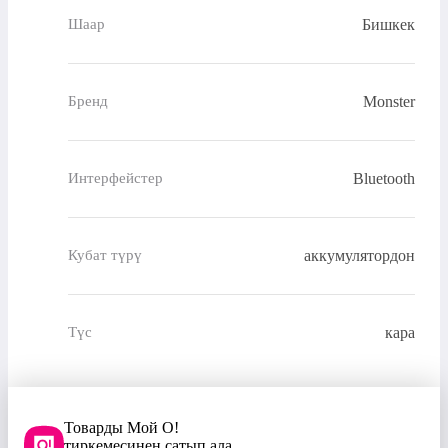
Бишкек
Шаар
Monster
Бренд
Bluetooth
Интерфейстер
аккумулятордон
Кубат түрү
кара
Түс
Товарды Мой О!
тиркемесинен сатып ала