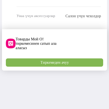
Салон үчүн чехолдор
Унаа үчүн аксессуарлар
Товарды Мой О!
тиркемесинен сатып ала
аласыз
Тиркемеден ачуу