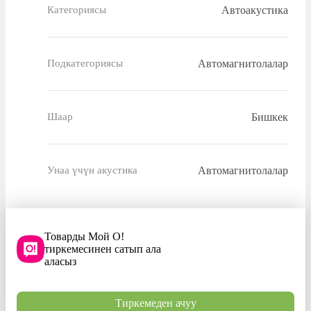
Автоакустика
Категориясы
Автомагнитолалар
Подкатегориясы
Бишкек
Шаар
Автомагнитолалар
Унаа үчүн акустика
Товарды Мой О!
тиркемесинен сатып ала
аласыз
Тиркемеден ачуу