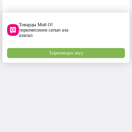
Товарды Мой О!
тиркемесинен сатып ала
аласыз
Тиркемеден ачуу