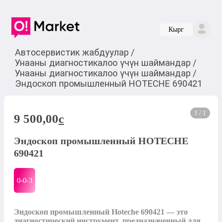
Кырг
Автосервистик жабдуулар
/
Унааны диагностикалоо үчүн шаймандар
/
Унааны диагностикалоо үчүн шаймандар
/
Эндоскоп промышленный HOTECHE 690421
1 / 1
9 500,00
c
Эндоскоп промышленный HOTECHE
690421
0-0-
3
Эндоскоп промышленный Hoteche 690421 — это 
диагностический инструмент, предназначенный для 