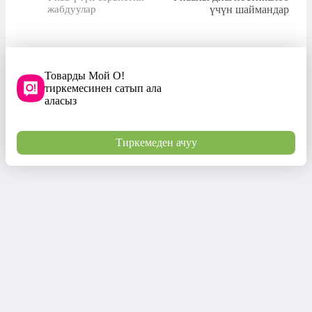
жабдуулар
үчүн шаймандар
Товарды Мой О!
тиркемесинен сатып ала
аласыз
Тиркемеден ачуу