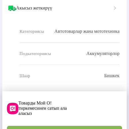
Акысыз жеткирүү
Автотоварлар жана мототехника
Категориясы
Аккумуляторлор
Подкатегориясы
Бишкек
Шаар
Товарды Мой О!
тиркемесинен сатып ала
аласыз