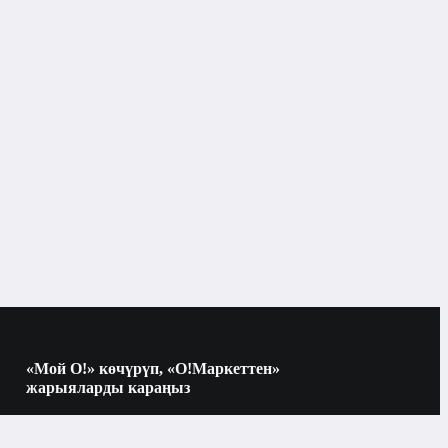
«Мой О!» көчүрүп, «О!Маркеттен»
жарыяларды караңыз
Көчүрүү үчүн камераны QR-кодго
багыттаңыз