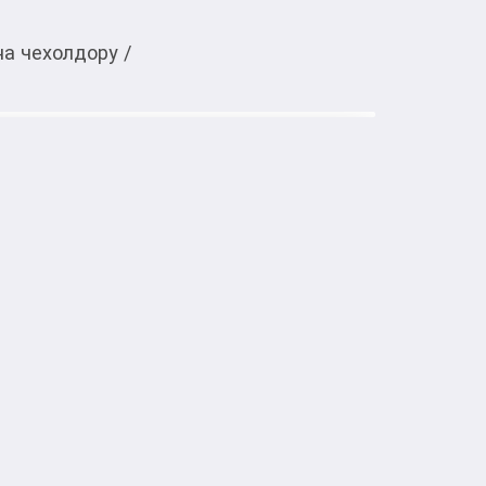
на чехолдору
/
Тиркемеден ачуу
le M, черная
тке товарлар
ии оплетка отлично выполняет такие 
щита покрытия руля, утолщение руля, 