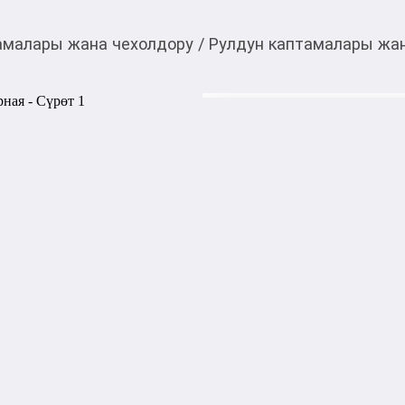
амалары жана чехолдору
/
Рулдун каптамалары жа
750,00
c
Товарды Мой О!
тиркемесинен сатып ала
Оплетка на руль Circ
аласыз
0-0-
6
Бөлүп төлөөгө/креди
Бул дүкөндө
Помимо декоративной функц
практические задачи как за