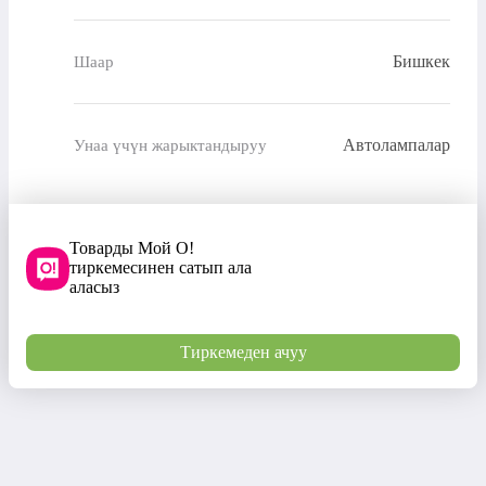
Бишкек
Шаар
Автолампалар
Унаа үчүн жарыктандыруу
Товарды Мой О!
тиркемесинен сатып ала
аласыз
Тиркемеден ачуу