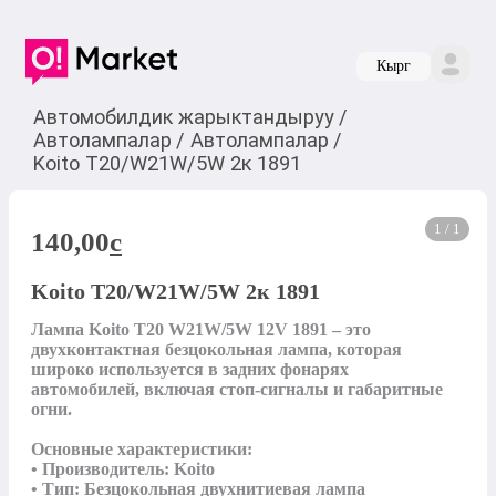
Кырг
Автомобилдик жарыктандыруу
/
Автолампалар
/
Автолампалар
/
Koito Т20/W21W/5W 2к 1891
1 / 1
140,00
c
Koito Т20/W21W/5W 2к 1891
Лампа Koito T20 W21W/5W 12V 1891 – это 
двухконтактная безцокольная лампа, которая 
широко используется в задних фонарях 
автомобилей, включая стоп-сигналы и габаритные 
огни.

Основные характеристики:

• Производитель: Koito

• Тип: Безцокольная двухнитиевая лампа
