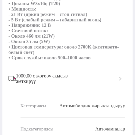
• Цоколь: W3x16q (T20)

• Мощность: 

- 21 Вт (яркий режим – стоп-сигнал)

- 5 Вт (слабый режим – габаритный огонь)

• Напряжение: 12 В

• Световой поток: 

- Около 460 лм (21W)

- Около 35 лм (5W)

• Цветовая температура: около 2700K (желтовато-
белый свет)

• Срок службы: около 500–1000 часов
1000,00
с
жогору акысыз
жеткирүү
Автомобилдик жарыктандыруу
Категориясы
Автолампалар
Подкатегориясы