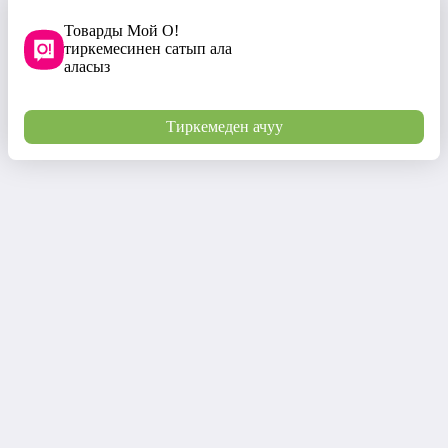
Товарды Мой О!
тиркемесинен сатып ала
аласыз
Тиркемеден ачуу