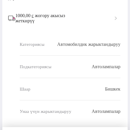
1000,00
с
жогору акысыз
жеткирүү
Автомобилдик жарыктандыруу
Категориясы
Автолампалар
Подкатегориясы
Бишкек
Шаар
Автолампалар
Унаа үчүн жарыктандыруу