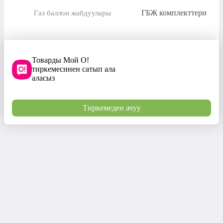
ГБЖ комплекттери
Газ баллон жабдуулары
Товарды Мой О!
тиркемесинен сатып ала
аласыз
Тиркемеден ачуу