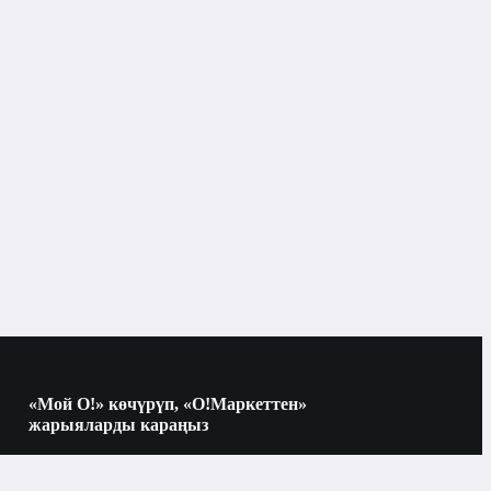
«Мой О!» көчүрүп, «О!Маркеттен»
жарыяларды караңыз
Көчүрүү үчүн камераны QR-кодго
багыттаңыз