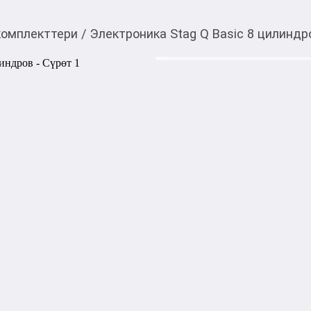
омплекттери
/
Электроника Stag Q Basic 8 цилиндр
20 000,00
c
Товарды Мой О!
тиркемесинен сатып ала
Электроника Stag Q B
аласыз
Электроника Stag 300-8 Qma
двигателей. Поддерживает с
совместима с проводкой ста
старый блок управления без
автоадаптации, которая вы
бензина. Карта коррекции н
относительно времени впры
бензина с учетом температу
Блок управления Stag 300-8