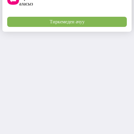
аласыз
Тиркемеден ачуу