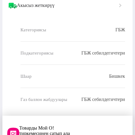
Акысыз жеткирүү
ГБЖ
Категориясы
ГБЖ себилдегичтери
Подкатегориясы
Бишкек
Шаар
ГБЖ себилдегичтери
Газ баллон жабдуулары
Товарды Мой О!
тиркемесинен сатып ала