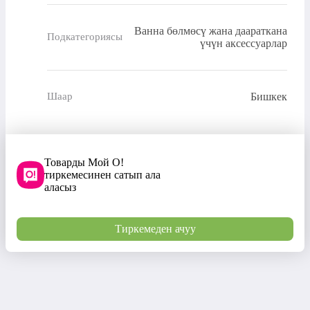
Ванна бөлмөсү жана даараткана
Подкатегориясы
үчүн аксессуарлар
Бишкек
Шаар
Товарды Мой О!
тиркемесинен сатып ала
аласыз
Тиркемеден ачуу