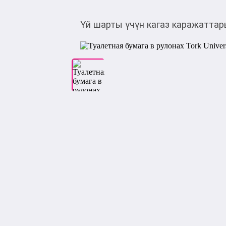
Үй шарты үчүн кагаз каражатта