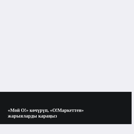
«Мой О!» көчүрүп, «О!Маркеттен»
жарыяларды караңыз
Көчүрүү үчүн камераны QR-кодго
багыттаңыз