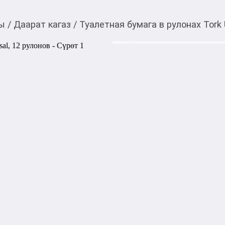
ры
/
Даарат кагаз
/
Туалетная бумага в рулонах Tork 
1 770,00
c
Товарды Мой О!
тиркемесинен сатып ала
Туалетная бумага в ру
аласыз
Tork Universal (Торк Юниве
базового качества Universal
(переработанного экологиче
воде. Повышенная емкость,
Экономичное решение Торк 
использования в местах со 
Акысыз жеткирүү
Категориясы