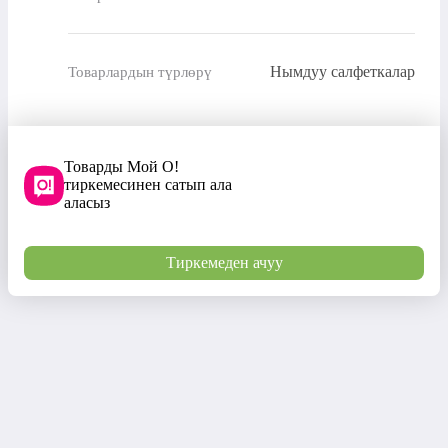
Нымдуу салфеткалар
Товарлардын түрлөрү
Товарды Мой О!
тиркемесинен сатып ала
аласыз
Тиркемеден ачуу