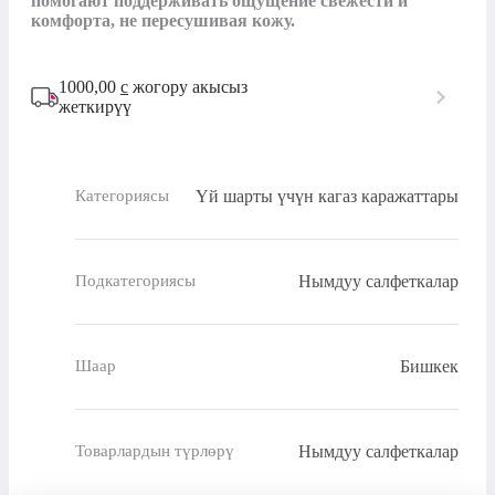
помогают поддерживать ощущение свежести и 
комфорта, не пересушивая кожу.
1000,00
с
жогору акысыз
жеткирүү
Үй шарты үчүн кагаз каражаттары
Категориясы
Нымдуу салфеткалар
Подкатегориясы
Бишкек
Шаар
Нымдуу салфеткалар
Товарлардын түрлөрү