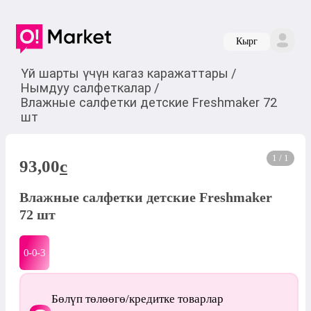
Кырг
Үй шарты үчүн кагаз каражаттары
/
Нымдуу салфеткалар
/
Влажные салфетки детские Freshmaker 72
шт
1 / 1
93,00
c
Влажные салфетки детские Freshmaker
72 шт
0-0-
3
Бөлүп төлөөгө/кредитке товарлар