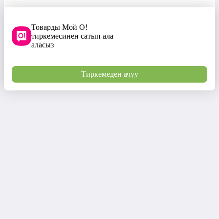
Товарды Мой О!
тиркемесинен сатып ала
аласыз
Тиркемеден ачуу