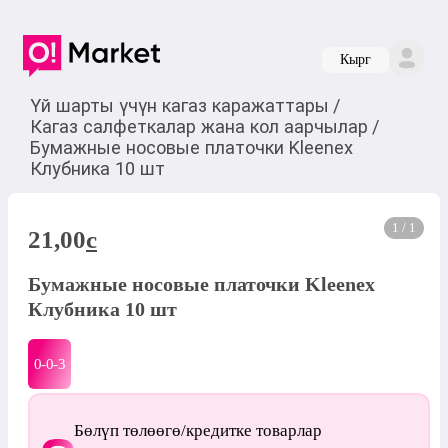
Кырг
Үй шарты үчүн кагаз каражаттары
/
Кагаз салфеткалар жана кол аарчылар
/
Бумажные носовые платочки Kleenex
Клубника 10 шт
1 / 1
21,00
c
Бумажные носовые платочки Kleenex
Клубника 10 шт
0-0-
3
Бөлүп төлөөгө/кредитке товарлар