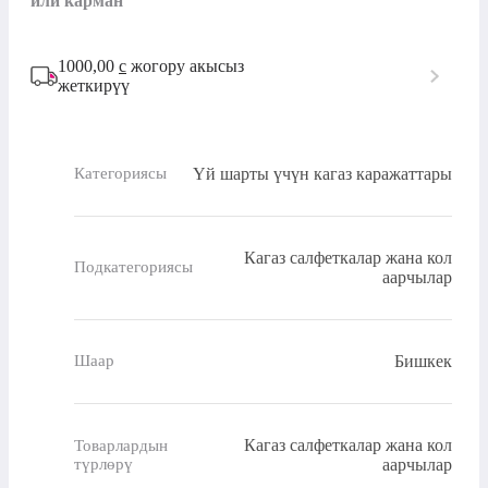
или карман
1000,00
с
жогору акысыз
жеткирүү
Үй шарты үчүн кагаз каражаттары
Категориясы
Кагаз салфеткалар жана кол
Подкатегориясы
аарчылар
Бишкек
Шаар
Кагаз салфеткалар жана кол
Товарлардын
түрлөрү
аарчылар