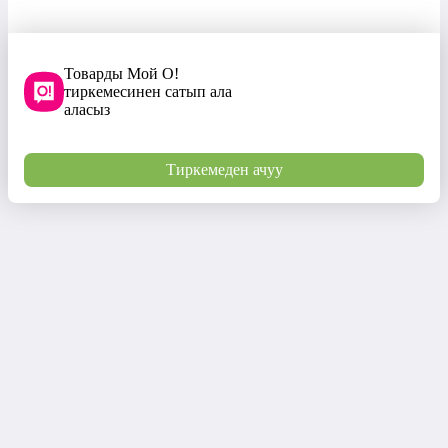
Товарды Мой О!
тиркемесинен сатып ала
аласыз
Тиркемеден ачуу